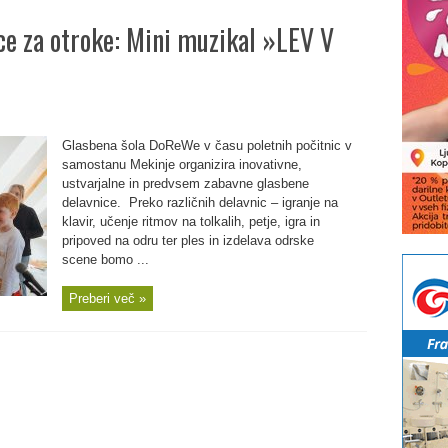
ce za otroke: Mini muzikal »LEV V
Glasbena šola DoReWe v času poletnih počitnic v
samostanu Mekinje organizira inovativne,
ustvarjalne in predvsem zabavne glasbene
delavnice. Preko različnih delavnic – igranje na
klavir, učenje ritmov na tolkalih, petje, igra in
pripoved na odru ter ples in izdelava odrske
scene bomo ...
Preberi več »