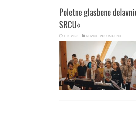
Poletne glasbene delavni
SRCU«
1. 6. 2023
NOVICE
,
POUDARJENO