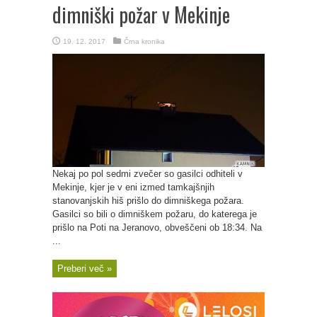
dimniški požar v Mekinje
19. 12. 2017
Črna kronika
Nekaj po pol sedmi zvečer so gasilci odhiteli v
Mekinje, kjer je v eni izmed tamkajšnjih
stanovanjskih hiš prišlo do dimniškega požara.
Gasilci so bili o dimniškem požaru, do katerega je
prišlo na Poti na Jeranovo, obveščeni ob 18:34. Na
...
Preberi več »