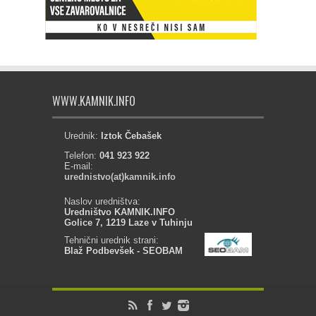
WWW.KAMNIK.INFO
Urednik:
Iztok Čebašek
Telefon:
041 923 922
E-mail:
urednistvo(at)kamnik.info
Naslov uredništva:
Uredništvo KAMNIK.INFO
Golice 7, 1219 Laze v Tuhinju
Tehnični urednik strani:
Blaž Podbevšek - SEOBAM