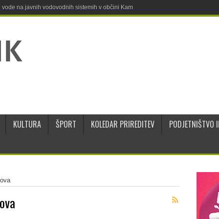
ne vode na javnih vodovodnih sistemih v občini Kamnik
KULTURA
ŠPORT
KOLEDAR PRIREDITEV
PODJETNIŠTVO I
lova
lova