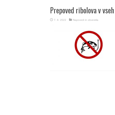
Prepoved ribolova v vseh
7. 8. 2022
Napovedi in obvestila