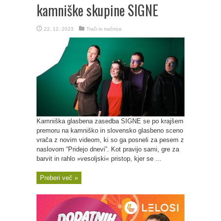
kamniške skupine SIGNE
22. 12. 2023
Trači in tračnice
Kamniška glasbena zasedba SIGNE se po krajšem
premoru na kamniško in slovensko glasbeno sceno
vrača z novim videom, ki so ga posneli za pesem z
naslovom “Pridejo dnevi”. Kot pravijo sami, gre za
barvit in rahlo »vesoljski« pristop, kjer se ...
Preberi več »