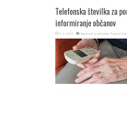
Telefonska številka za p
informiranje občanov
6. 8. 2023
Napovedi in obvestila
,
Poplave Kam