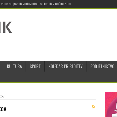
ne vode na javnih vodovodnih sistemih v občini Kamnik
KULTURA
ŠPORT
KOLEDAR PRIREDITEV
PODJETNIŠTVO I
kov
kov