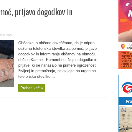
omoč, prijavo dogodkov in
nik 2023
Občanke in občane obveščamo, da je odprta
dežurna telefonska številka za pomoč, prijavo
dogodkov in informiranje občanov na območju
občine Kamnik. Pomembno: Nujne dogodke in
prijave, ki se nanašajo na primere ogroženost
življenj in premoženja, prijavljajte na urgentno
telefonsko številko ...
Preberi več »