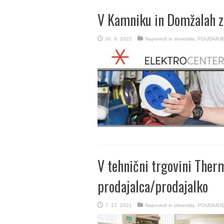
V Kamniku in Domžalah z
30. 8. 2022
Napovedi in obvestila
,
POUDARJ
V tehnični trgovini The
prodajalca/prodajalko
7. 12. 2021
Napovedi in obvestila
,
POUDARJ