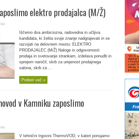
aposlimo elektro prodajalca (M/Ž)
ENO
Iščemo dva ambiciozna, radovedna in učljiva
kandidata, ki želita svoje znanje nadgrajevati in se
razvijati na delovnem mestu: ELEKTRO
PRODAJALEC (M/Ž) Naloge in odgovornosti:
prodaja in svetovanje strankam, izdelava ponudb in
sprejem naročil, skrb za urejenost prodajnega
salona, skrb za ...
Preberi več »
rmovod v Kamniku zaposlimo
ENO
V tehnični trgovini ThermoVOD, v kateri ponujamo