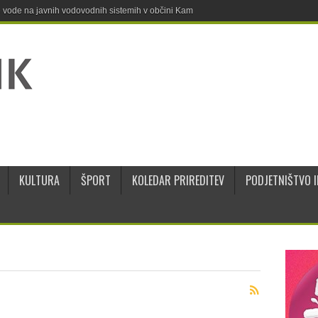
ne vode na javnih vodovodnih sistemih v občini Kamnik
KULTURA
ŠPORT
KOLEDAR PRIREDITEV
PODJETNIŠTVO I