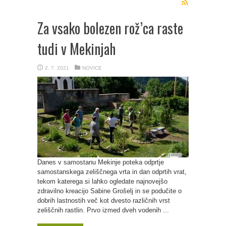
Za vsako bolezen rož’ca raste
tudi v Mekinjah
2. 7. 2021
NOVICE
Danes v samostanu Mekinje poteka odprtje
samostanskega zeliščnega vrta in dan odprtih vrat,
tekom katerega si lahko ogledate najnovejšo
zdravilno kreacijo Sabine Grošelj in se podučite o
dobrih lastnostih več kot dvesto različnih vrst
zeliščnih rastlin. Prvo izmed dveh vodenih ...