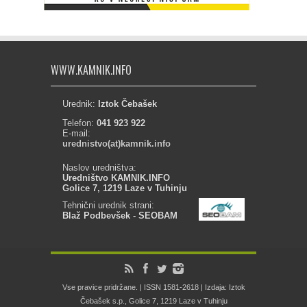
WWW.KAMNIK.INFO
Urednik:
Iztok Čebašek
Telefon:
041 923 922
E-mail:
urednistvo(at)kamnik.info
Naslov uredništva:
Uredništvo KAMNIK.INFO
Golice 7, 1219 Laze v Tuhinju
Tehnični urednik strani:
Blaž Podbevšek - SEOBAM
Vse pravice pridržane. | ISSN 1581-2618 | Izdaja: Iztok
Čebašek s.p., Golice 7, 1219 Laze v Tuhinju