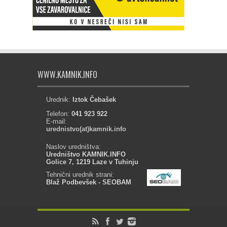
WWW.KAMNIK.INFO
Urednik:
Iztok Čebašek
Telefon:
041 923 922
E-mail:
urednistvo(at)kamnik.info
Naslov uredništva:
Uredništvo KAMNIK.INFO
Golice 7, 1219 Laze v Tuhinju
Tehnični urednik strani:
Blaž Podbevšek - SEOBAM