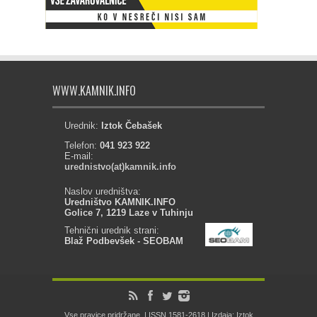
WWW.KAMNIK.INFO
Urednik:
Iztok Čebašek
Telefon:
041 923 922
E-mail:
urednistvo(at)kamnik.info
Naslov uredništva:
Uredništvo KAMNIK.INFO
Golice 7, 1219 Laze v Tuhinju
Tehnični urednik strani:
Blaž Podbevšek - SEOBAM
Vse pravice pridržane. | ISSN 1581-2618 | Izdaja: Iztok