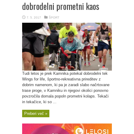
dobrodelni prometni kaos
7. 5. 2017
ŠPORT
Tudi letos je prek Kamnika potekal dobrodelni tek
Wings for life, športno-rekreativna prireditev z
dobrim namenom, ki pa je zaradi slabo načrtovane
trase proge, v Kamniku in njegovi okolici ponovno
povzročila domala popoln prometni kolaps. Tekači
in tekačice, ki so ...
Preberi več »