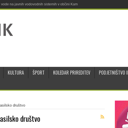
ne vode na javnih vodovodnih sistemih v občini Kamnik
KULTURA
ŠPORT
KOLEDAR PRIREDITEV
PODJETNIŠTVO I
asilsko društvo
asilsko društvo