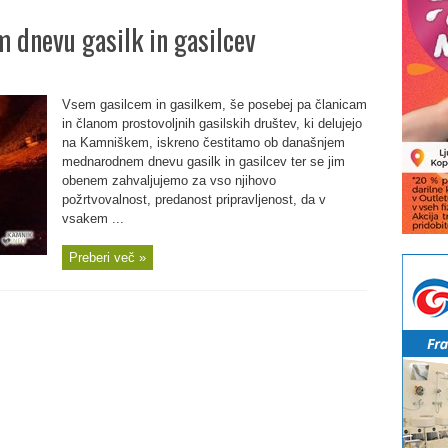
 dnevu gasilk in gasilcev
Vsem gasilcem in gasilkem, še posebej pa članicam
in članom prostovoljnih gasilskih društev, ki delujejo
na Kamniškem, iskreno čestitamo ob današnjem
mednarodnem dnevu gasilk in gasilcev ter se jim
obenem zahvaljujemo za vso njihovo
požrtvovalnost, predanost pripravljenost, da v
vsakem ...
Preberi več »