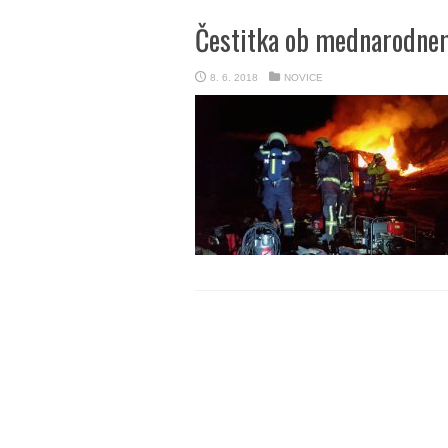
Čestitka ob mednarodnem
8. 6. 2018
NOVICE