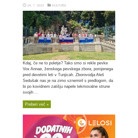
26. 7. 2022
KULTURA
Kdaj, če ne to poletje? Tako smo si rekle pevke
Vox Annae, ženskega pevskega zbora, porojenega
pred devetimi leti v Tunjicah. Zborovodja Aleš
Sedušak nas je na zimo vznemiril s predlogom, da
bi po kovidnem zatišju napele tekmovalne strune
svojih ...
Preberi več »