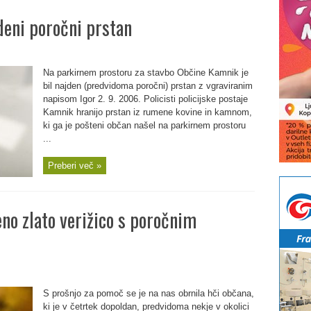
eni poročni prstan
Na parkirnem prostoru za stavbo Občine Kamnik je
bil najden (predvidoma poročni) prstan z vgraviranim
napisom Igor 2. 9. 2006. Policisti policijske postaje
Kamnik hranijo prstan iz rumene kovine in kamnom,
ki ga je pošteni občan našel na parkirnem prostoru
...
Preberi več »
no zlato verižico s poročnim
S prošnjo za pomoč se je na nas obrnila hči občana,
ki je v četrtek dopoldan, predvidoma nekje v okolici