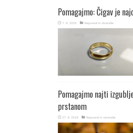
Pomagajmo: Čigav je najd
7. 8. 2026
Napovedi in obvestila
Pomagajmo najti izgublje
prstanom
27. 8. 2019
Napovedi in obvestila