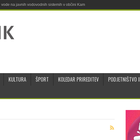
ne vode na javnih vodovodnih sistemih v občini Kamnik
KULTURA
ŠPORT
KOLEDAR PRIREDITEV
PODJETNIŠTVO I