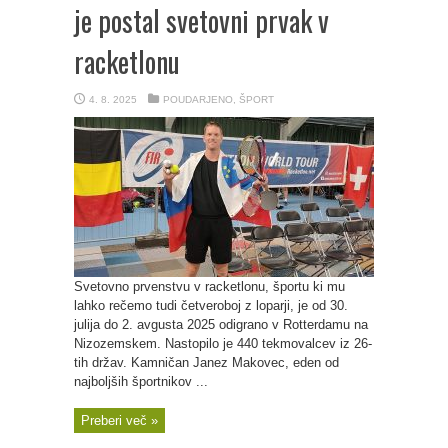
je postal svetovni prvak v
racketlonu
4. 8. 2025
POUDARJENO
,
ŠPORT
Svetovno prvenstvu v racketlonu, športu ki mu
lahko rečemo tudi četveroboj z loparji, je od 30.
julija do 2. avgusta 2025 odigrano v Rotterdamu na
Nizozemskem. Nastopilo je 440 tekmovalcev iz 26-
tih držav. Kamničan Janez Makovec, eden od
najboljših športnikov ...
Preberi več »