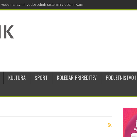
ne vode na javnih vodovodnih sistemih v občini Kamnik
KULTURA
ŠPORT
KOLEDAR PRIREDITEV
PODJETNIŠTVO I