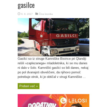
gasilce
6. 9. 2017
Črna kronika
Gasilci so iz struge Kamniške Bistrice pri Qlandiji
rešili »zaplezanega« mladoletnika, ki se mu danes
ni dalo v šolo. Kamniški gasilci so bili danes, nekaj
po pol dvanajsti obveščeni, da njihovo pomoč
potrebuje otrok, ki je obtičal v strugi Kamniške ...
Preberi več »