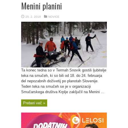
Menini planini
25. 2. 2018
NOVICE
Ta konec tedna so v Termah Snovik gostili ljubitelje
teka na smučeh, ki so bili od 18. do 24. februarja
del nepozabnih doživetij po planotah Slovenije.
Teden teka na smučeh se je v organizaciji
Smučarskega društva Krplje zaključil na Menini ...
Preberi več »