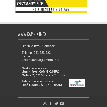
WWW.KAMNIK.INFO
Urednik:
Iztok Čebašek
Telefon:
041 923 922
E-mail:
urednistvo(at)kamnik.info
Naslov uredništva:
Uredništvo KAMNIK.INFO
Golice 7, 1219 Laze v Tuhinju
Tehnični urednik strani:
Blaž Podbevšek - SEOBAM