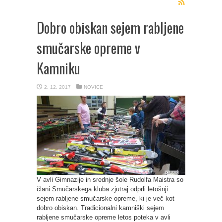
Dobro obiskan sejem rabljene
smučarske opreme v
Kamniku
2. 12. 2017
NOVICE
V avli Gimnazije in srednje šole Rudolfa Maistra so
člani Smučarskega kluba zjutraj odprli letošnji
sejem rabljene smučarske opreme, ki je več kot
dobro obiskan. Tradicionalni kamniški sejem
rabljene smučarske opreme letos poteka v avli