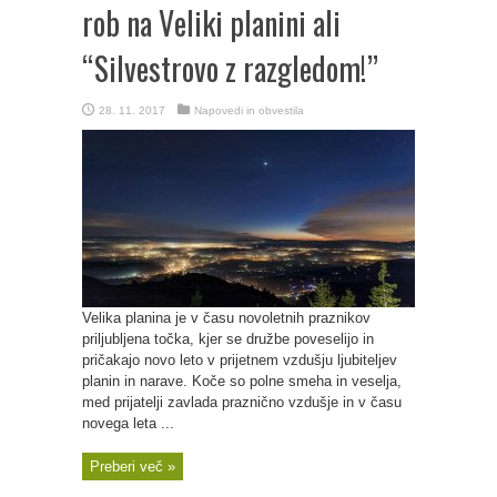
rob na Veliki planini ali
“Silvestrovo z razgledom!”
28. 11. 2017
Napovedi in obvestila
Velika planina je v času novoletnih praznikov
priljubljena točka, kjer se družbe poveselijo in
pričakajo novo leto v prijetnem vzdušju ljubiteljev
planin in narave. Koče so polne smeha in veselja,
med prijatelji zavlada praznično vzdušje in v času
novega leta ...
Preberi več »