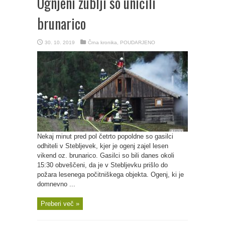
Ognjeni zublji so uničili
brunarico
30. 10. 2019
Črna kronika
,
POUDARJENO
Nekaj minut pred pol četrto popoldne so gasilci
odhiteli v Stebljevek, kjer je ogenj zajel lesen
vikend oz. brunarico. Gasilci so bili danes okoli
15:30 obveščeni, da je v Stebljevku prišlo do
požara lesenega počitniškega objekta. Ogenj, ki je
domnevno ...
Preberi več »