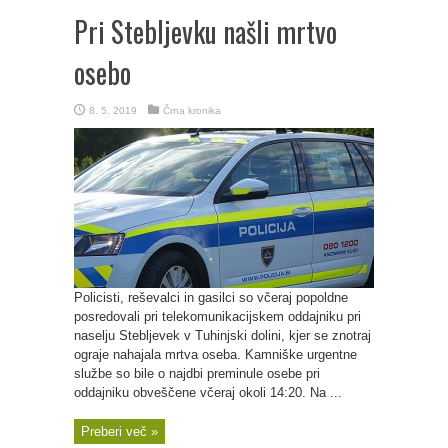
Pri Stebljevku našli mrtvo
osebo
8. 5. 2019
Črna kronika
Policisti, reševalci in gasilci so včeraj popoldne
posredovali pri telekomunikacijskem oddajniku pri
naselju Stebljevek v Tuhinjski dolini, kjer se znotraj
ograje nahajala mrtva oseba. Kamniške urgentne
službe so bile o najdbi preminule osebe pri
oddajniku obveščene včeraj okoli 14:20. Na ...
Preberi več »