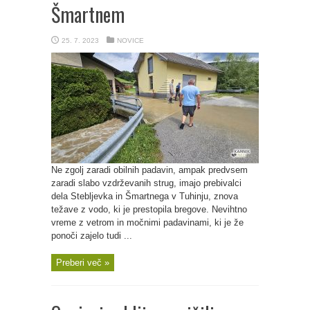
Šmartnem
25. 7. 2023
NOVICE
Ne zgolj zaradi obilnih padavin, ampak predvsem
zaradi slabo vzdrževanih strug, imajo prebivalci
dela Stebljevka in Šmartnega v Tuhinju, znova
težave z vodo, ki je prestopila bregove. Nevihtno
vreme z vetrom in močnimi padavinami, ki je že
ponoči zajelo tudi ...
Preberi več »