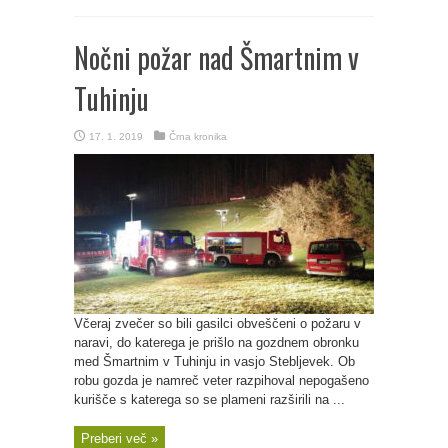
Nočni požar nad Šmartnim v
Tuhinju
17. 1. 2019
Črna kronika
Včeraj zvečer so bili gasilci obveščeni o požaru v
naravi, do katerega je prišlo na gozdnem obronku
med Šmartnim v Tuhinju in vasjo Stebljevek. Ob
robu gozda je namreč veter razpihoval nepogašeno
kurišče s katerega so se plameni razširili na ...
Preberi več »