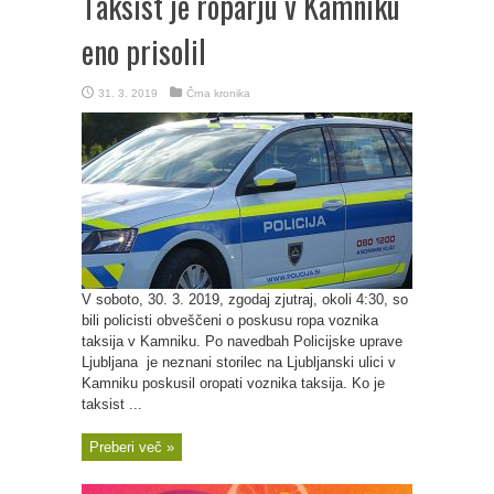
Taksist je roparju v Kamniku
eno prisolil
31. 3. 2019
Črna kronika
V soboto, 30. 3. 2019, zgodaj zjutraj, okoli 4:30, so
bili policisti obveščeni o poskusu ropa voznika
taksija v Kamniku. Po navedbah Policijske uprave
Ljubljana je neznani storilec na Ljubljanski ulici v
Kamniku poskusil oropati voznika taksija. Ko je
taksist ...
Preberi več »