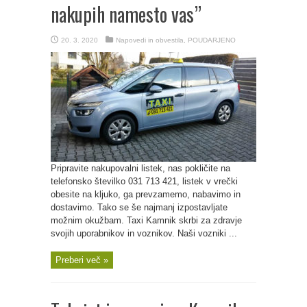
nakupih namesto vas”
20. 3. 2020
Napovedi in obvestila
,
POUDARJENO
Pripravite nakupovalni listek, nas pokličite na
telefonsko številko 031 713 421, listek v vrečki
obesite na kljuko, ga prevzamemo, nabavimo in
dostavimo. Tako se še najmanj izpostavljate
možnim okužbam. Taxi Kamnik skrbi za zdravje
svojih uporabnikov in voznikov. Naši vozniki ...
Preberi več »