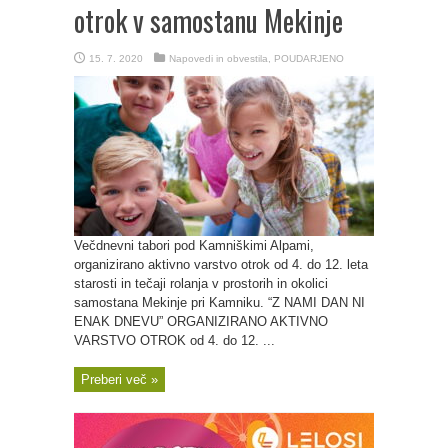
otrok v samostanu Mekinje
15. 7. 2020
Napovedi in obvestila
,
POUDARJENO
Večdnevni tabori pod Kamniškimi Alpami,
organizirano aktivno varstvo otrok od 4. do 12. leta
starosti in tečaji rolanja v prostorih in okolici
samostana Mekinje pri Kamniku. “Z NAMI DAN NI
ENAK DNEVU” ORGANIZIRANO AKTIVNO
VARSTVO OTROK od 4. do 12. ...
Preberi več »