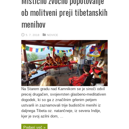
Mistično zvočno popotovanje
ob molitveni preji tibetanskih
menihov
5. 7. 2018
NOVICE
Na Starem gradu nad Kamnikom se je sinoči odvil
precej drugačen, svojevrsten glasbeno-meditativen
dogodek, ki so ga z značilnim grlenim petjem
ustvarili in zaznamovali trije budistični menihi iz
daljnega Tibeta oz. natančneje, iz severa Indije,
kjer je svoj azilni dom, ...
Preberi več »