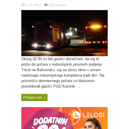
7. 12. 2017
Črna kronika
Okrog 20.30 so bili gasilci obveščeni, da naj bi
prišlo do požara v industrijskih prostorih podjetja
Trival na Bakovniku, saj se skozi okno v prvem
nadstropju industrijskega kompleksa kadi dim. Na
prizorišču domnevnega požara so bliskovito
posredovali gasilci PGD Kamnik, ...
Preberi več »