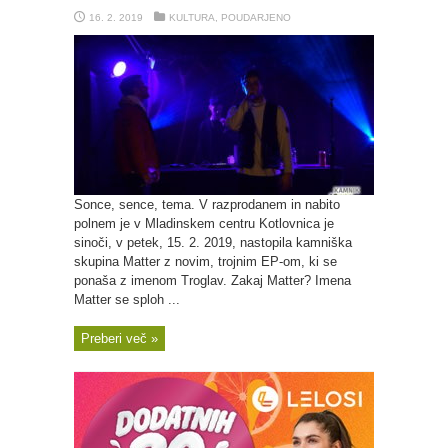
16. 2. 2019
KULTURA
,
POUDARJENO
Sonce, sence, tema. V razprodanem in nabito
polnem je v Mladinskem centru Kotlovnica je
sinoči, v petek, 15. 2. 2019, nastopila kamniška
skupina Matter z novim, trojnim EP-om, ki se
ponaša z imenom Troglav. Zakaj Matter? Imena
Matter se sploh ...
Preberi več »