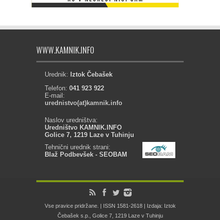
WWW.KAMNIK.INFO
Urednik:
Iztok Čebašek
Telefon:
041 923 922
E-mail:
urednistvo(at)kamnik.info
Naslov uredništva:
Uredništvo KAMNIK.INFO
Golice 7, 1219 Laze v Tuhinju
Tehnični urednik strani:
Blaž Podbevšek - SEOBAM
Vse pravice pridržane. | ISSN 1581-2618 | Izdaja: Iztok
Čebašek s.p., Golice 7, 1219 Laze v Tuhinju