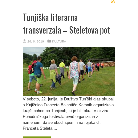
Tunjiška literarna
transverzala – Steletova pot
26. 6. 2019
KULTURA
V soboto, 22. junija, je Društvo Tun’ški glas skupaj
s Knjižnico Franceta Balantiča Kamnik organiziralo
krajši pohod po Tunjicah, ki je bil tokrat v okviru
Pohodniškega festivala prvič organiziran z
namenom, da se obudi spomin na rojaka dr.
Franceta Steleta ...