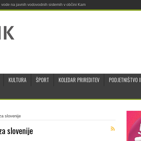
ne vode na javnih vodovodnih sistemih v občini Kamnik
KULTURA
ŠPORT
KOLEDAR PRIREDITEV
PODJETNIŠTVO I
za slovenije
za slovenije