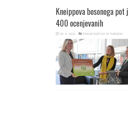
Kneippova bosonoga pot 
400 ocenjevanih
30. 3. 2022
PODJETNIŠTVO IN TURIZEM