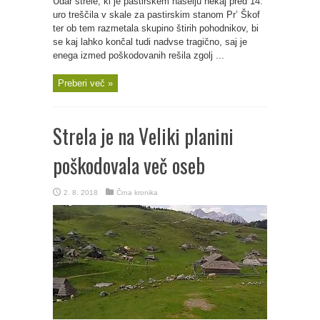
Udar strele, ki je pastirskem naselju nekaj pred 14.
uro treščila v skale za pastirskim stanom Pr’ Škof
ter ob tem razmetala skupino štirih pohodnikov, bi
se kaj lahko končal tudi nadvse tragično, saj je
enega izmed poškodovanih rešila zgolj ...
Preberi več »
Strela je na Veliki planini
poškodovala več oseb
2. 8. 2018
Črna kronika