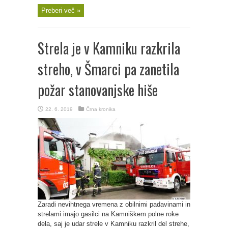
Preberi več »
Strela je v Kamniku razkrila
streho, v Šmarci pa zanetila
požar stanovanjske hiše
22. 6. 2019
Črna kronika
Zaradi nevihtnega vremena z obilnimi padavinami in
strelami imajo gasilci na Kamniškem polne roke
dela, saj je udar strele v Kamniku razkril del strehe,