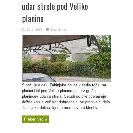
udar strele pod Veliko
planino
22. 5. 2022
Črna kronika
Sinoči je v delu Tuhinjske doline klestila toča, na
planini Dol pod Veliko planino pa je v gručo
planincev udarila strela. Četudi so bile včerajšnje
dežne kaplje več kot dobrodošle, se prebivalci dela
Tuhinjske doline, kjer je med nevihto klestila ...
Preberi več »