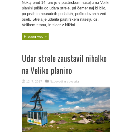
Nekaj pred 14. uro je v pastirskem naselju na Veliki
planini prišlo do udara strele, pri čemer naj bi bilo,
po prvih in neuradnih podatkih, poškodovanih več
oseb. Strela je udarila pastirskem naselju oz.
Velikem stanu, in sicer v bližini ...
Preberi več »
Udar strele zaustavil nihalko
na Veliko planino
12. 7. 2017
Napovedi in obvestila