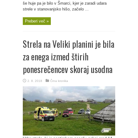
še huje pa je bilo v Šmarci, kjer je zaradi udara
strele v stanovanjsko hišo, začelo ...
Preberi več »
Strela na Veliki planini je bila
za enega izmed štirih
ponesrečencev skoraj usodna
2. 8. 2018
Črna kronika