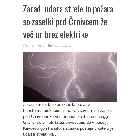
Zaradi udara strele in požara
so zaselki pod Črnivcem že
več ur brez elektrike
9. 10. 2019
Črna kronika
Zaradi strele, ki je povzročila požar v
transformatorski postaji na Krivčevem, so zaselki
pod Črnivcem že več ur brez električne energije.
Gasilci so bili ob 17.22 obveščeni, da v naselju
Krivčevo gori transformatorska postaja v katero je
udarila strela. Na ...