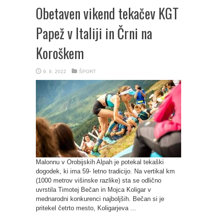
Obetaven vikend tekačev KGT
Papež v Italiji in Črni na
Koroškem
9. 8. 2022
ŠPORT
Malonnu v Orobijskih Alpah je potekal tekaški
dogodek, ki ima 59- letno tradicijo. Na vertikal km
(1000 metrov višinske razlike) sta se odlično
uvrstila Timotej Bečan in Mojca Koligar v
mednarodni konkurenci najboljših. Bečan si je
pritekel četrto mesto, Koligarjeva ...