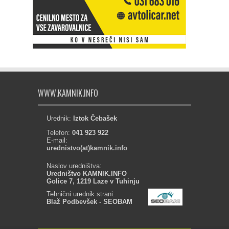
WWW.KAMNIK.INFO
Urednik:
Iztok Čebašek
Telefon:
041 923 922
E-mail:
urednistvo(at)kamnik.info
Naslov uredništva:
Uredništvo KAMNIK.INFO
Golice 7, 1219 Laze v Tuhinju
Tehnični urednik strani:
Blaž Podbevšek - SEOBAM