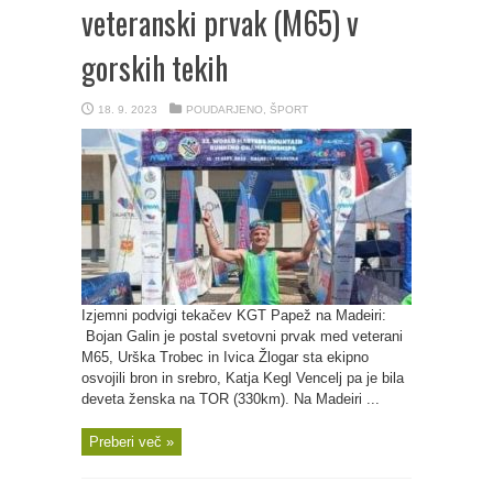
veteranski prvak (M65) v
gorskih tekih
18. 9. 2023
POUDARJENO
,
ŠPORT
Izjemni podvigi tekačev KGT Papež na Madeiri:
Bojan Galin je postal svetovni prvak med veterani
M65, Urška Trobec in Ivica Žlogar sta ekipno
osvojili bron in srebro, Katja Kegl Vencelj pa je bila
deveta ženska na TOR (330km). Na Madeiri ...
Preberi več »