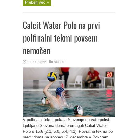
Preberi več »
Calcit Water Polo na prvi
polfinalni tekmi povsem
nemočen
21. 11. 2022
ŠPORT
V polfinalni tekmi pokala Slovenije so vaterpolisti
Ljubljane Slovana doma premagali Calcit Water
Polo s 16:6 (2:1, 5:0, 5:4, 4:1). Povratna tekma bo
predvidoma na sporedu 7. decembra v Pokritem