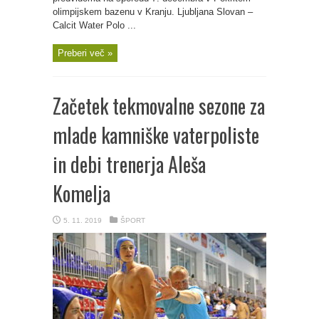
olimpijskem bazenu v Kranju. Ljubljana Slovan –
Calcit Water Polo ...
Preberi več »
Začetek tekmovalne sezone za
mlade kamniške vaterpoliste
in debi trenerja Aleša
Komelja
5. 11. 2019
ŠPORT