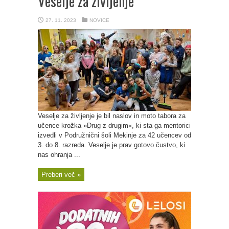
Veselje za življenje
27. 11. 2023
NOVICE
Veselje za življenje je bil naslov in moto tabora za
učence krožka »Drug z drugim«, ki sta ga mentorici
izvedli v Podružnični šoli Mekinje za 42 učencev od
3. do 8. razreda. Veselje je prav gotovo čustvo, ki
nas ohranja ...
Preberi več »