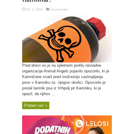
30. 1. 2015
Črna kronika
Pred dnevi se je na spletnem profilu nevladne
organizacije Animal Angels pojavilo opozorilo, ki je
Kamničane svaril pred možnostjo zastrupljanja
psov v Kamniku oz. njegovi okolici. Opozorilo je
poslal lastnik psa iz Vrhpolj pri Kamniku, ki je
opazil, da njihov ...
Preberi več »