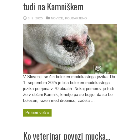
tudi na Kamniškem
3. 9. 2025
NOVICE
,
POUDARJENO
V Sloveniji se širi bolezen modrikastega jezika. Do
1. septembra 2025 je bila bolezen modrikastega
jezika potrjena v 70 obratih. Nekaj primerov je tudi
že v občini Kamnik, kmetje pa se bojijo, da se bo
bolezen, razen med drobnico, začela ...
Preberi več »
Ko veterinar povozi mucka…