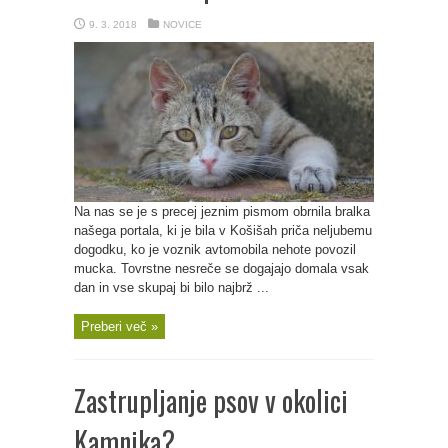
9. 3. 2018
NOVICE
Na nas se je s precej jeznim pismom obrnila bralka
našega portala, ki je bila v Košišah priča neljubemu
dogodku, ko je voznik avtomobila nehote povozil
mucka. Tovrstne nesreče se dogajajo domala vsak
dan in vse skupaj bi bilo najbrž ...
Preberi več »
Zastrupljanje psov v okolici
Kamnika?