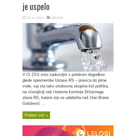
je uspelo
30. 6. 2016
NOVICE
V CI ZSS smo zadovoljni s potekom dogodkov
glede spremembe Ustave RS – pravica do pitne
vode, saj sta tako strokovna skupina kot politika,
na včerajšnji seji Ustavne komisije Državnega
zbora RS, katere sta se udeležila naš član Brane
Golubović ...
Preberi več »