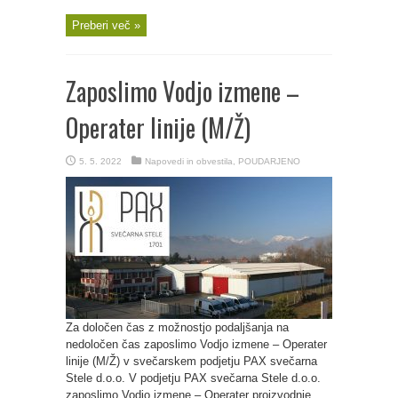
Preberi več »
Zaposlimo Vodjo izmene –
Operater linije (M/Ž)
5. 5. 2022
Napovedi in obvestila
,
POUDARJENO
Za določen čas z možnostjo podaljšanja na
nedoločen čas zaposlimo Vodjo izmene – Operater
linije (M/Ž) v svečarskem podjetju PAX svečarna
Stele d.o.o. V podjetju PAX svečarna Stele d.o.o.
zaposlimo Vodjo izmene – Operater proizvodnje