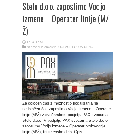
Stele d.o.o. zaposlimo Vodjo
izmene – Operater linije (M/
Ž)
20. 8. 2024
Napovedi in obvestila
,
OGLASI
,
POUDARJENO
Za določen čas z možnostjo podaljšanja na
nedoločen čas zaposlimo Vodjo izmene – Operater
linije (M/Ž) v svečarskem podjetju PAX svečarna
Stele d.o.o. V podjetju PAX svečarna Stele d.o.o.
zaposlimo Vodjo izmene – Operater proizvodnje
linije (M/Ž), triizmensko delo. Opis ...