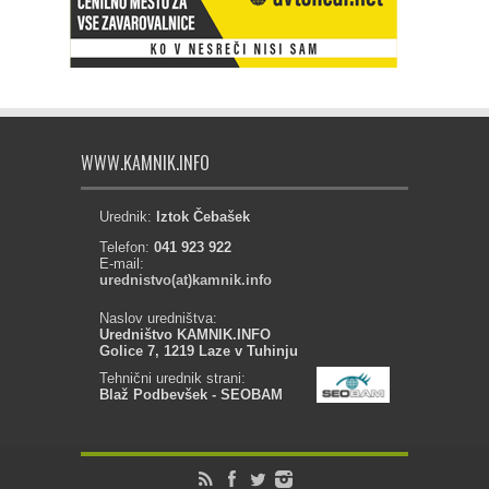
WWW.KAMNIK.INFO
Urednik:
Iztok Čebašek
Telefon:
041 923 922
E-mail:
urednistvo(at)kamnik.info
Naslov uredništva:
Uredništvo KAMNIK.INFO
Golice 7, 1219 Laze v Tuhinju
Tehnični urednik strani:
Blaž Podbevšek - SEOBAM