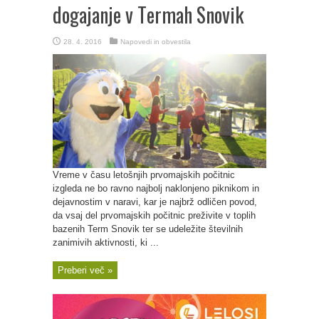
dogajanje v Termah Snovik
28. 4. 2016
Napovedi in obvestila
Vreme v času letošnjih prvomajskih počitnic
izgleda ne bo ravno najbolj naklonjeno piknikom in
dejavnostim v naravi, kar je najbrž odličen povod,
da vsaj del prvomajskih počitnic preživite v toplih
bazenih Term Snovik ter se udeležite številnih
zanimivih aktivnosti, ki ...
Preberi več »