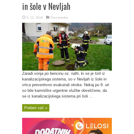
in šole v Nevljah
5. 12. 2019
Črna kronika
Zaradi vonja po bencinu oz. nafti, ki se je širil iz
kanalizacijskega sistema, so v Nevljah iz šole in
vrtca preventivno evakuirali otroke. Nekaj po 9. uri
so bile kamniške urgentne službe obveščene, da
se iz kanalizacijskega sistema pri šoli ...
Preberi več »