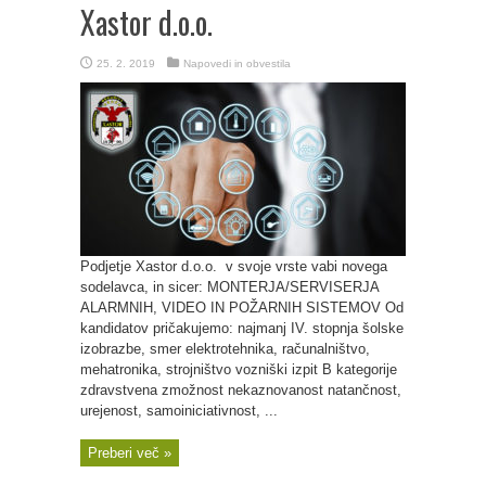
Xastor d.o.o.
25. 2. 2019
Napovedi in obvestila
Podjetje Xastor d.o.o. v svoje vrste vabi novega
sodelavca, in sicer: MONTERJA/SERVISERJA
ALARMNIH, VIDEO IN POŽARNIH SISTEMOV Od
kandidatov pričakujemo: najmanj IV. stopnja šolske
izobrazbe, smer elektrotehnika, računalništvo,
mehatronika, strojništvo vozniški izpit B kategorije
zdravstvena zmožnost nekaznovanost natančnost,
urejenost, samoiniciativnost, ...
Preberi več »