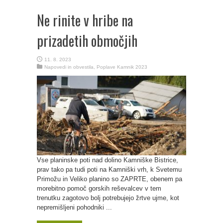
Ne rinite v hribe na
prizadetih območjih
11. 8. 2023
Napovedi in obvestila
,
Poplave Kamnik 2023
Vse planinske poti nad dolino Kamniške Bistrice,
prav tako pa tudi poti na Kamniški vrh, k Svetemu
Primožu in Veliko planino so ZAPRTE, obenem pa
morebitno pomoč gorskih reševalcev v tem
trenutku zagotovo bolj potrebujejo žrtve ujme, kot
nepremišljeni pohodniki ...