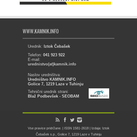
WWW.KAMNIK.INFO
Urednik:
Iztok Čebašek
Telefon:
041 923 922
E-mail:
urednistvo(at)kamnik.info
Naslov uredništva:
Uredništvo KAMNIK.INFO
Golice 7, 1219 Laze v Tuhinju
Tehnični urednik strani:
Blaž Podbevšek - SEOBAM
Vse pravice pridržane. | ISSN 1581-2618 | Izdaja: Iztok
Čebašek s.p., Golice 7, 1219 Laze v Tuhinju