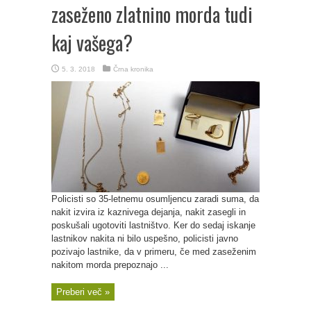
zaseženo zlatnino morda tudi
kaj vašega?
5. 3. 2018
Črna kronika
Policisti so 35-letnemu osumljencu zaradi suma, da
nakit izvira iz kaznivega dejanja, nakit zasegli in
poskušali ugotoviti lastništvo. Ker do sedaj iskanje
lastnikov nakita ni bilo uspešno, policisti javno
pozivajo lastnike, da v primeru, če med zaseženim
nakitom morda prepoznajo ...
Preberi več »