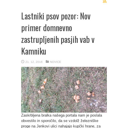
Lastniki psov pozor: Nov
primer domnevno
zastrupljenih pasjih vab v
Kamniku
21. 12. 2016
NOVICE
Zaskrbljena bralka našega portala nam je poslala
obvestilo in sporočilo, da se vzdolž železniške
proge na Jenkovi ulici nahajajo kupčki hrane, za