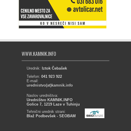
WWW.KAMNIK.INFO
Urednik:
Iztok Čebašek
Telefon:
041 923 922
E-mail:
urednistvo(at)kamnik.info
Naslov uredništva:
Uredništvo KAMNIK.INFO
Golice 7, 1219 Laze v Tuhinju
Tehnični urednik strani:
Blaž Podbevšek - SEOBAM