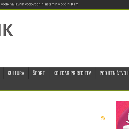
ne vode na javnih vodovodnih sistemih v občini Kamnik
KULTURA
ŠPORT
KOLEDAR PRIREDITEV
PODJETNIŠTVO I