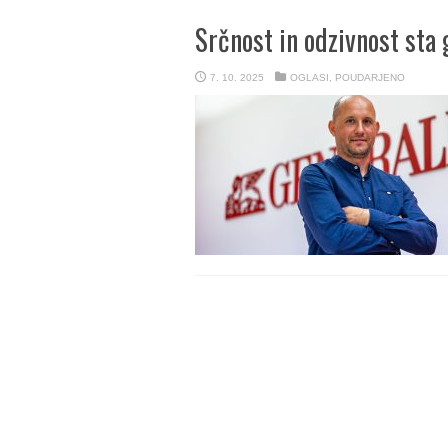
Srčnost in odzivnost sta 
7. 10. 2025
OGLASI
,
POUDARJENO