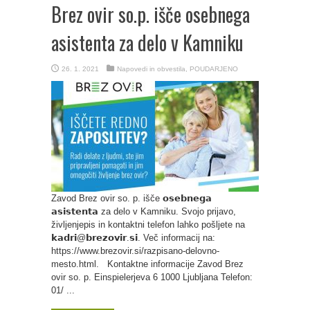
Brez ovir so.p. išče osebnega
asistenta za delo v Kamniku
26. 1. 2021
Napovedi in obvestila
,
POUDARJENO
Zavod Brez ovir so. p. išče 𝗼𝘀𝗲𝗯𝗻𝗲𝗴𝗮
𝗮𝘀𝗶𝘀𝘁𝗲𝗻𝘁𝗮 za delo v Kamniku. Svojo prijavo,
življenjepis in kontaktni telefon lahko pošljete na
𝗸𝗮𝗱𝗿𝗶@𝗯𝗿𝗲𝘇𝗼𝘃𝗶𝗿.𝘀𝗶. Več informacij na:
https://www.brezovir.si/razpisano-delovno-
mesto.html. Kontaktne informacije Zavod Brez
ovir so. p. Einspielerjeva 6 1000 Ljubljana Telefon:
01/ ...