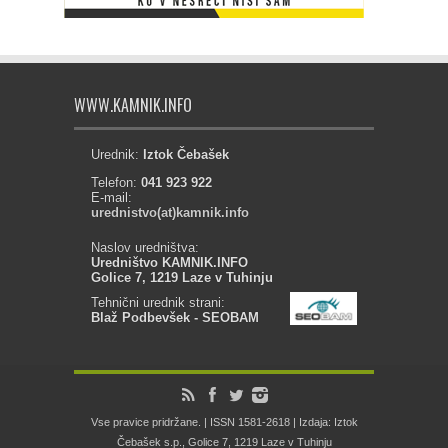
WWW.KAMNIK.INFO
Urednik:
Iztok Čebašek
Telefon:
041 923 922
E-mail:
urednistvo(at)kamnik.info
Naslov uredništva:
Uredništvo KAMNIK.INFO
Golice 7, 1219 Laze v Tuhinju
Tehnični urednik strani:
Blaž Podbevšek - SEOBAM
Vse pravice pridržane. | ISSN 1581-2618 | Izdaja: Iztok
Čebašek s.p., Golice 7, 1219 Laze v Tuhinju