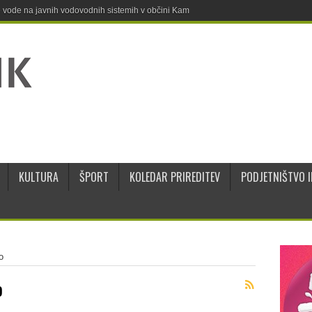
ne vode na javnih vodovodnih sistemih v občini Kamnik
KULTURA
ŠPORT
KOLEDAR PRIREDITEV
PODJETNIŠTVO I
o
o