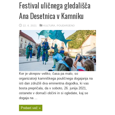
Festival uličnega gledališča
Ana Desetnica v Kamniku
22. 6. 2021
KULTURA
,
POUDARJENO
Ker je ukrepov veliko, časa pa malo, so
organizatorji kamniškega pouličnega dogajanja na
isti dan združili dva eminentna dogodka, ki vas
bosta prepričala, da v soboto, 26. junija 2021,
ostanete v domači občini in si ogledate, kaj se
dogaja na ...
Preberi več »