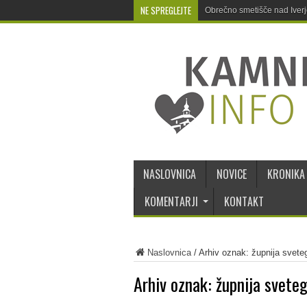
NE SPREGLEJTE
Obrečno smetišče nad Iver
NASLOVNICA
NOVICE
KRONIKA
KOMENTARJI
KONTAKT
Naslovnica
/
Arhiv oznak: župnija svete
Arhiv oznak:
župnija svete