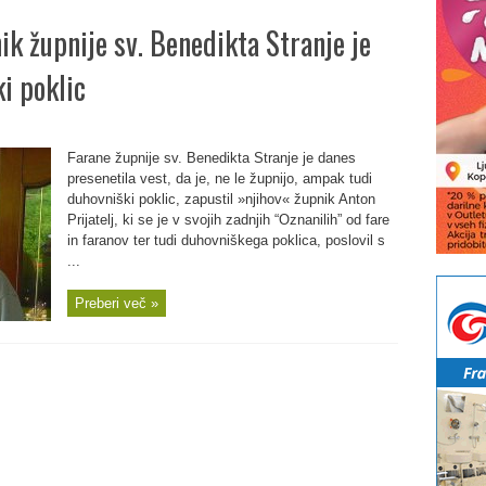
ik župnije sv. Benedikta Stranje je
ki poklic
Farane župnije sv. Benedikta Stranje je danes
presenetila vest, da je, ne le župnijo, ampak tudi
duhovniški poklic, zapustil »njihov« župnik Anton
Prijatelj, ki se je v svojih zadnjih “Oznanilih” od fare
in faranov ter tudi duhovniškega poklica, poslovil s
...
Preberi več »