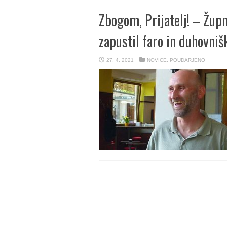
Zbogom, Prijatelj! – Župn
zapustil faro in duhovniš
27. 4. 2021
NOVICE
,
POUDARJENO