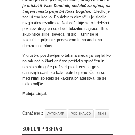
je prislužil Vake Dominik, nedaleč za njima, na
tretjem mestu pa je bil Kvas Bogdan.
Sledilo je
zasluženo kosilo. Po dobrem okrepčilu je sledilo
razglasitev rezultatov. Najboljši trije so bili deležni
pokalov, drugi pa so dobili tolažilne nagrade. Brez
skupinske slike, seveda, ni šlo. Turnir se je
zaključil s prijetnim pogovorom in nasmehi na
obrazu tenisačov.
V društvu pozdravljamo takšna srečanja, saj lahko
na tak način člani društva preživijo sproščen in
nekoliko drugače preživet prosti čas, ki ga v
današnjih časih še kako potrebujemo. Če pa se
med njimi spletejo še kakšna prijateljstva, pa še
toliko boljše.
Mateja Lisjak
Označeno z:
AVTOKAMP
POD SKALCO
TENIS
SORODNI PRISPEVKI