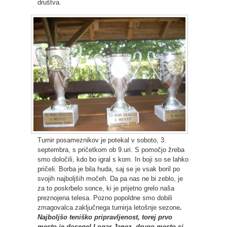
društva.
Turnir posameznikov je potekal v soboto, 3.
septembra, s pričetkom ob 9.uri. S pomočjo žreba
smo določili, kdo bo igral s kom. In boji so se lahko
pričeli. Borba je bila huda, saj se je vsak boril po
svojih najboljših močeh. Da pa nas ne bi zeblo, je
za to poskrbelo sonce, ki je prijetno grelo naša
preznojena telesa. Pozno popoldne smo dobili
zmagovalca zaključnega turnirja letošnje sezone
.
Najboljšo teniško pripravljenost, torej prvo
mesto je dosegel Logar Janez, drugo mesto si