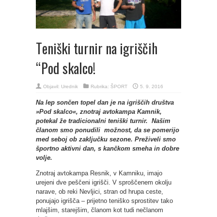
Teniški turnir na igriščih
“Pod skalco!
Objavil:
Urednik
Rubrika:
ŠPORT
5. 9. 2016
Na lep sončen topel dan je na igriščih društva
»Pod skalco«, znotraj avtokampa Kamnik,
potekal že tradicionalni teniški turnir. Našim
članom smo ponudili možnost, da se pomerijo
med seboj ob zaključku sezone. Preživeli smo
športno aktivni dan, s kančkom smeha in dobre
volje.
Znotraj avtokampa Resnik, v Kamniku, imajo
urejeni dve peščeni igrišči. V sproščenem okolju
narave, ob reki Nevljici, stran od hrupa ceste,
ponujajo igrišča – prijetno teniško sprostitev tako
mlajšim, starejšim, članom kot tudi nečlanom