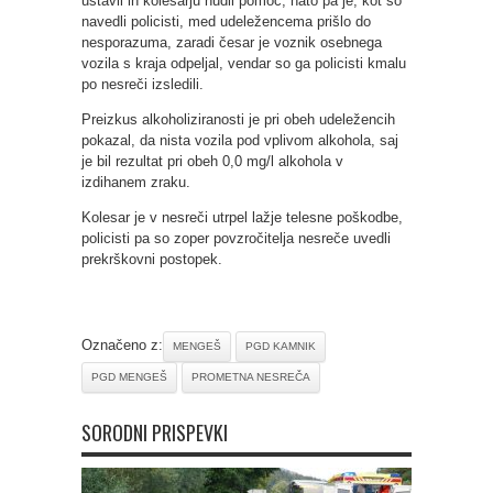
ustavil in kolesarju nudil pomoč, nato pa je, kot so
navedli policisti, med udeležencema prišlo do
nesporazuma, zaradi česar je voznik osebnega
vozila s kraja odpeljal, vendar so ga policisti kmalu
po nesreči izsledili.
Preizkus alkoholiziranosti je pri obeh udeležencih
pokazal, da nista vozila pod vplivom alkohola, saj
je bil rezultat pri obeh 0,0 mg/l alkohola v
izdihanem zraku.
Kolesar je v nesreči utrpel lažje telesne poškodbe,
policisti pa so zoper povzročitelja nesreče uvedli
prekrškovni postopek.
Označeno z:
MENGEŠ
PGD KAMNIK
PGD MENGEŠ
PROMETNA NESREČA
SORODNI PRISPEVKI