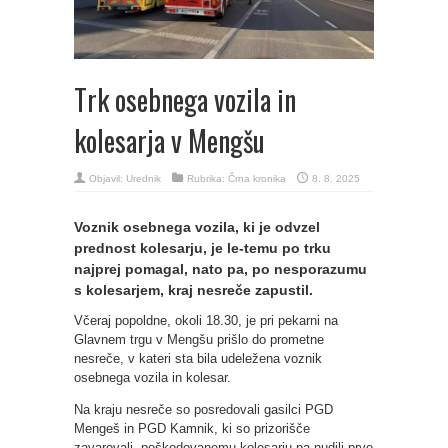
Trk osebnega vozila in
kolesarja v Mengšu
Objavil:
Urednik
Rubrika:
Črna kronika
8. 8. 2025
Voznik osebnega vozila, ki je odvzel
prednost kolesarju, je le-temu po trku
najprej pomagal, nato pa, po nesporazumu
s kolesarjem, kraj nesreče zapustil.
Včeraj popoldne, okoli 18.30, je pri pekarni na
Glavnem trgu v Mengšu prišlo do prometne
nesreče, v kateri sta bila udeležena voznik
osebnega vozila in kolesar.
Na kraju nesreče so posredovali gasilci PGD
Mengeš in PGD Kamnik, ki so prizorišče
zavarovali, poškodovanemu kolesarju pa nudili prvo