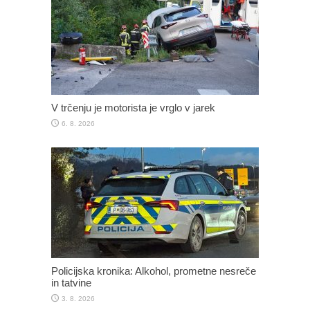
V trčenju je motorista je vrglo v jarek
6. 8. 2026
Policijska kronika: Alkohol, prometne nesreče
in tatvine
3. 8. 2026