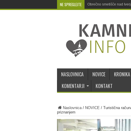
NE SPREGLEJTE
Obrečno smetišče nad Iver
NASLOVNICA
NOVICE
KRONIKA
KOMENTARJI
KONTAKT
Naslovnica
/
NOVICE
/
Turistična račun
priznanjem