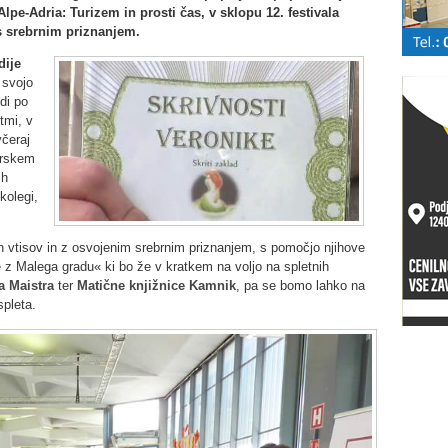
lpe-Adria: Turizem in prosti čas, v sklopu 12. festivala
s srebrnim priznanjem.
dije
svojo
di po
tmi, v
včeraj
arskem
ih
kolegi,
vih vtisov in z osvojenim srebrnim priznanjem, s pomočjo njihove
e z Malega gradu« ki bo že v kratkem na voljo na spletnih
a Maistra
ter
Matične knjižnice Kamnik
, pa se bomo lahko na
spleta.