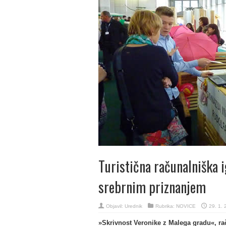
Turistična računalniška 
srebrnim priznanjem
Objavil:
Urednik
Rubrika:
NOVICE
29. 1. 
»Skrivnost Veronike z Malega gradu«, ra