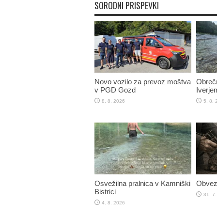
SORODNI PRISPEVKI
Novo vozilo za prevoz moštva
Obreč
v PGD Gozd
Iverje
8. 8. 2026
5. 8.
Osvežilna pralnica v Kamniški
Obvezn
Bistrici
31. 7
4. 8. 2026