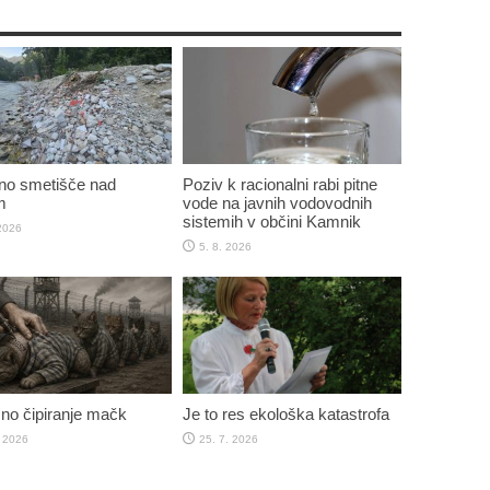
no smetišče nad
Poziv k racionalni rabi pitne
m
vode na javnih vodovodnih
sistemih v občini Kamnik
 2026
5. 8. 2026
o čipiranje mačk
Je to res ekološka katastrofa
. 2026
25. 7. 2026