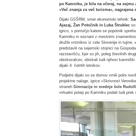
po Kamniku, je bila na včeraj, na sejmu A
»Več znanja za več turizma«, nagrajena 
D
ijaki GSŠRM, smer ekonomski tehnik:
Sa
Ajazaj, Žan Potočnik in Luka Štruklec
so 
igrico, s pomočjo katere se popotnik spreho
Kamniku in seznani z mestnimi znamenitos
družbi vrstnikov iz cele Slovenije in tujine, 
predstavili na sejemski stojnici na Gospod
razstavišču, kjer so jih, poleg številnih drug
obiskovalcev, obiskali tudi njihovi kamniški 
dijaki 4. četrtih letnikov.
Podjetni dijaki so se domov vrnili polni no
projektne naloge, igrice »Skrivnost Veronik
straneh
Gimnazije in srednje šole Rudolf
virtualni potep po Kamniku podali tudi prek 