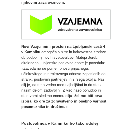
njihovim zavarovancem.
Novi Vzajemnini prostori na Ljubljanski cesti 4
v Kamniku
omogočajo hitre in kakovostne storitve
ob podpori njihovih svetovalcev. Mateja Jereb,
direktorica ljubljanske poslovne enote je povedala:
»Zavedamo se pomembnosti prijaznega,
učinkovitega in strokovnega odnosa zaposlenih do
strank, poslovnih partnerjev in širšega okolja. Naš
cilj je, da smo vedno med najboljšimi in da ste z
našim delom zadovoljni. Z vso našo ponudbo in
storitvami sledimo enemu cilju:
želimo biti prva
izbira, ko gre za zdravstveno in osebno varnost
posameznika in družine.
«
Poslovalnica v Kamniku bo tako odslej