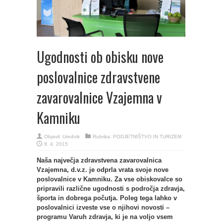
Ugodnosti ob obisku nove
poslovalnice zdravstvene
zavarovalnice Vzajemna v
Kamniku
Objavil:
Urednik
Rubrika:
PODJETNIŠTVO IN TURIZEM
8. 4. 2015
Naša največja zdravstvena zavarovalnica
Vzajemna, d.v.z. je odprla vrata svoje nove
poslovalnice v Kamniku. Za vse obiskovalce so
pripravili različne ugodnosti s področja zdravja,
športa in dobrega počutja. Poleg tega lahko v
poslovalnici izveste vse o njihovi novosti –
programu Varuh zdravja, ki je na voljo vsem