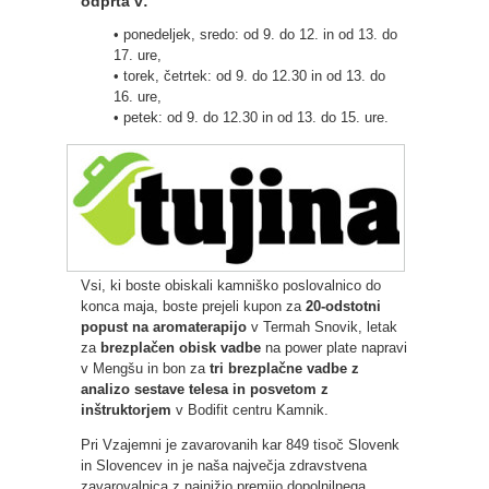
odprta v:
• ponedeljek, sredo: od 9. do 12. in od 13. do
17. ure,
• torek, četrtek: od 9. do 12.30 in od 13. do
16. ure,
• petek: od 9. do 12.30 in od 13. do 15. ure.
Vsi, ki boste obiskali kamniško poslovalnico do
konca maja, boste prejeli kupon za
20-odstotni
popust na aromaterapijo
v Termah Snovik, letak
za
brezplačen obisk vadbe
na power plate napravi
v Mengšu in bon za
tri brezplačne vadbe z
analizo sestave telesa in posvetom z
inštruktorjem
v Bodifit centru Kamnik.
Pri Vzajemni je zavarovanih kar 849 tisoč Slovenk
in Slovencev in je naša največja zdravstvena
zavarovalnica z najnižjo premijo dopolnilnega